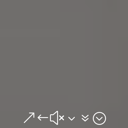
&#x37;